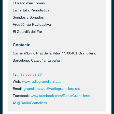
El Racó d'en Tomàs
La Tertúlia Periodística
Sonidos y Sonados
Freqüència Radioactiva
El Guardià del Far
Contacto
Carrer d'Enric Prat de la Riba 77, 08401 Granollers,
Barcelona, Cataluña, España
Tel.:
93 860 07 20
Web:
www.radiogranollers.cat
Email:
granollersavui@radiogranollers.cat
Facebook:
www.facebook.com/RadioGranollers/
X:
@RadioGranollers