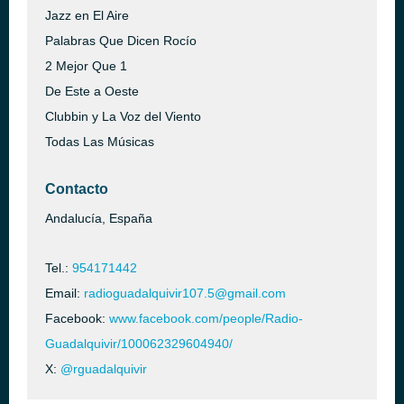
Jazz en El Aire
Palabras Que Dicen Rocío
2 Mejor Que 1
De Este a Oeste
Clubbin y La Voz del Viento
Todas Las Músicas
Contacto
Andalucía, España
Tel.:
954171442
Email:
radioguadalquivir107.5@gmail.com
Facebook:
www.facebook.com/people/Radio-
Guadalquivir/100062329604940/
X:
@rguadalquivir