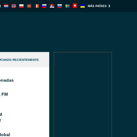
MÁS PAÍSES
UCHADO RECIENTEMENTE
ionadas
a FM
M
M
lobal