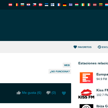
FAVORITOS
ESC
Estaciones relac
WEB
¿NO FUNCIONA?
Europ
94.9 FM
Kiss F
Me gusta (
6
)
(
0
)
102.7 F
Ibiza G