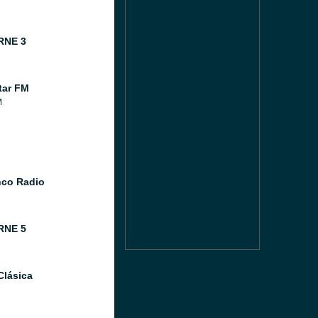
RNE 3
tar FM
M
co Radio
RNE 5
Clásica