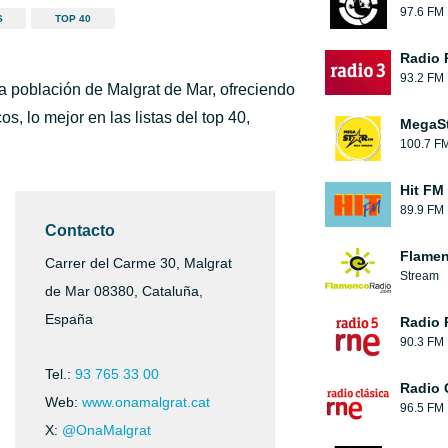
97.6 FM
S
TOP 40
Radio 
93.2 FM
a población de Malgrat de Mar, ofreciendo
s, lo mejor en las listas del top 40,
MegaS
100.7 F
Hit FM
89.9 FM
Contacto
Flamen
Carrer del Carme 30, Malgrat
Stream
de Mar 08380, Cataluña,
España
Radio 
90.3 FM
Tel.:
93 765 33 00
Radio 
Web:
www.onamalgrat.cat
96.5 FM
X:
@OnaMalgrat