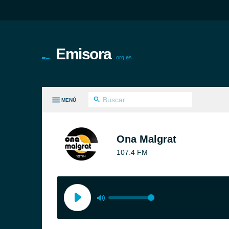
Emisora
.org.es
MENÚ
S GÉNEROS
Ona Malgrat
107.4 FM