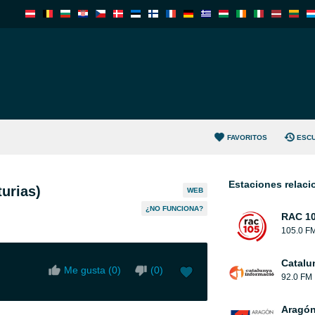
FAVORITOS
ESC
Estaciones relac
urias)
WEB
¿NO FUNCIONA?
RAC 1
105.0 F
Catalu
Me gusta (
0
)
(
0
)
92.0 FM
Aragón