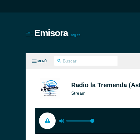
Emisora
.org.es
MENÚ
S GÉNEROS
Radio la Tremenda (Ast
Stream