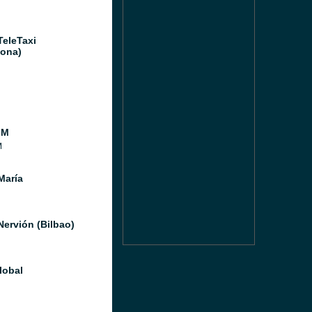
TeleTaxi
lona)
FM
M
María
Nervión (Bilbao)
lobal