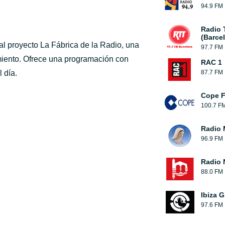
94.9 FM
Radio 
(Barce
al proyecto La Fábrica de la Radio, una
97.7 FM
miento. Ofrece una programación con
RAC 1
 día.
87.7 FM
Cope 
100.7 F
Radio 
96.9 FM
Radio 
88.0 FM
Ibiza G
97.6 FM