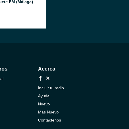
ete FM (Málaga)
ros
Acerca
al
a
Incluir tu radio
Ayuda
Nuevo
Más Nuevo
Contáctenos