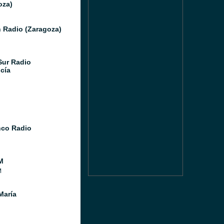
oza)
 Radio (Zaragoza)
Sur Radio
cía
co Radio
M
M
María