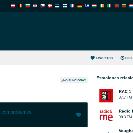
FAVORITOS
ESC
Estaciones relac
¿NO FUNCIONA?
RAC 1
87.7 FM
Radio 
lo comprobamos
90.3 FM
Me gusta (
2
)
(
0
)
Vaugha