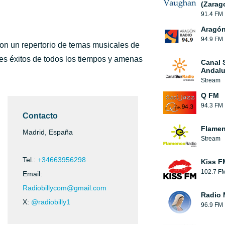
(Zarag
91.4 FM
Aragón
94.9 FM
con un repertorio de temas musicales de
des éxitos de todos los tiempos y amenas
Canal 
Andalu
Stream
Q FM
94.3 FM
Contacto
Flamen
Madrid, España
Stream
Tel.:
+34663956298
Kiss F
102.7 F
Email:
Radiobillycom@gmail.com
Radio 
X:
@radiobilly1
96.9 FM