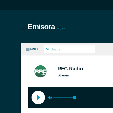
Emisora
.org.es
MENÚ
S GÉNEROS
RFC Radio
Stream