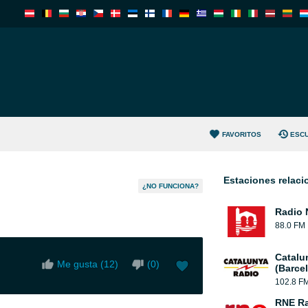
FAVORITOS
ESC
Estaciones relac
¿NO FUNCIONA?
Radio 
88.0 FM
Catalu
Me gusta (
12
)
(
0
)
(Barce
102.8 F
RNE Ra