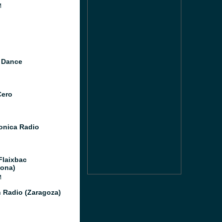
M
 Dance
Cero
Sonica Radio
Flaixbac
lona)
M
 Radio (Zaragoza)