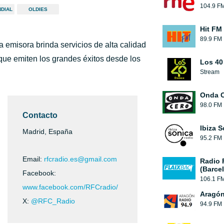
104.9 F
NDIAL
OLDIES
Hit FM
89.9 FM
a emisora brinda servicios de alta calidad
que emiten los grandes éxitos desde los
Los 40
Stream
Onda 
98.0 FM
Contacto
Ibiza 
Madrid, España
95.2 FM
Email:
rfcradio.es@gmail.com
Radio 
(Barce
Facebook:
106.1 F
www.facebook.com/RFCradio/
Aragón
X:
@RFC_Radio
94.9 FM