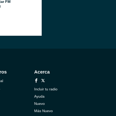
tar FM
M
ros
Acerca
al
a
Incluir tu radio
Ayuda
Nuevo
Más Nuevo