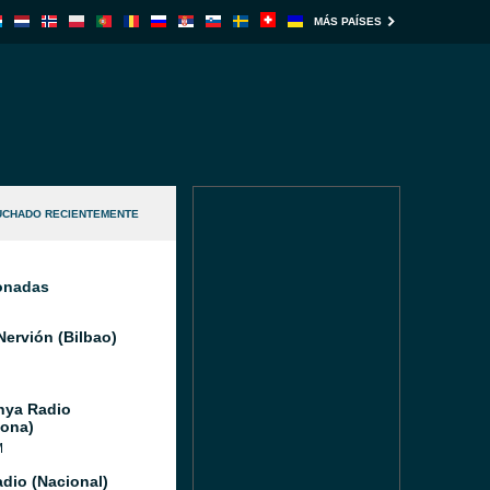
MÁS PAÍSES
UCHADO RECIENTEMENTE
ionadas
Nervión (Bilbao)
nya Radio
lona)
M
dio (Nacional)