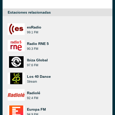
Estaciones relacionadas
esRadio
99.1 FM
Radio RNE 5
90.3 FM
Ibiza Global
97.6 FM
Los 40 Dance
Stream
Radiolé
92.4 FM
Europa FM
94.9 FM